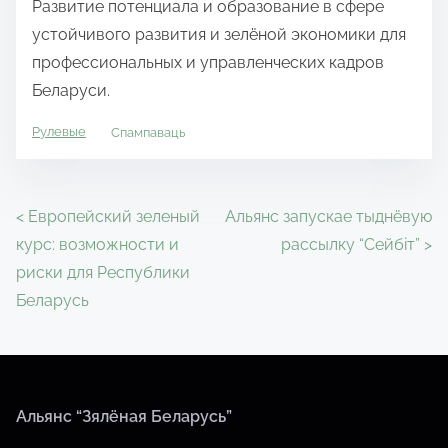
Развитие потенциала и образование в сфере
устойчивого развития и зелёной экономики для
профессиональных и управленческих кадров
Беларуси.
Рулевые
Спампаваць
P
<
Европейский зеленый
Альянс запускае тыднёвую
курс: возможности и
рассылку “Сейбіт”
>
o
риски для Республики
s
Беларусь
t
s
n
Альянс “Зялёная Беларусь”