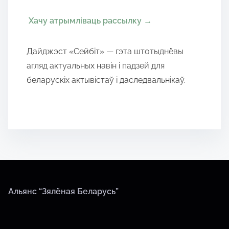
Хачу атрымліваць рассылку
→
Дайджэст «Сейбіт» — гэта штотыднёвы
агляд актуальных навін і падзей для
беларускіх актывістаў і даследвальнікаў.
Альянс “Зялёная Беларусь”