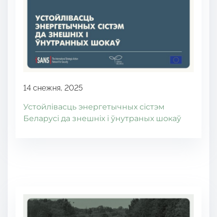
14 снежня, 2025
Устойлівасць энергетычных сістэм
Беларусі да знешніх і ўнутраных шокаў