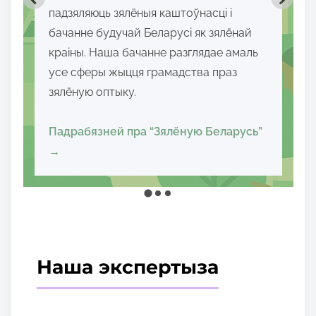
— энергетычную, эканамічную,
палітычную — і закласці асновы для
дэмакратыі, устойлівага развіцця і
росквіту грамадства.
Падрабязней пра нашу місію і мэты
→
Наша экспертыза