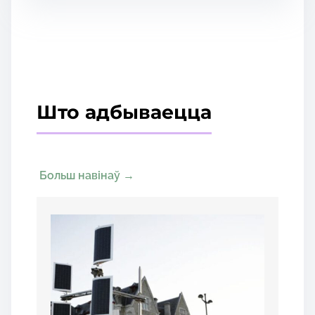
Што адбываецца
Больш навінаў
→