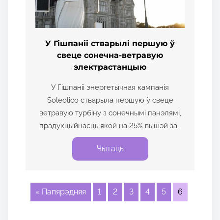
У Гішпаніі стварылі першую ў
свеце сонечна-ветравую
электрастанцыю
У Гішпаніі энергетычная кампанія
Soleolico стварыла першую ў свеце
ветравую турбіну з сонечнымі панэлямі,
прадукцыйнасць якой на 25% вышэй за…
Чытаць
« Папярэдняя
1
2
3
4
5
6