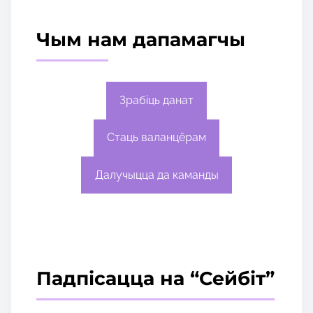
Чым нам дапамагчы
Зрабіць данат
Стаць валанцёрам
Далучыцца да каманды
Падпісацца на “Сейбіт”