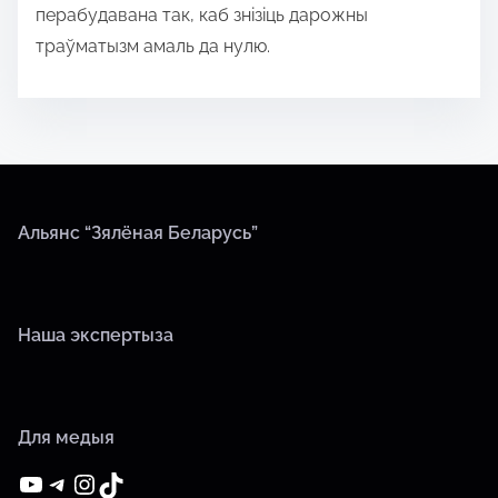
перабудавана так, каб знізіць дарожны
траўматызм амаль да нулю.
Альянс “Зялёная Беларусь”
Наша экспертыза
Для медыя
YouTube
Telegram
Instagram
TikTok