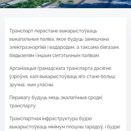
Транспарт перастане выкарыстоўваць
выкапальныя паліва, якое будуць замешчана
электраэнэргіяй і вадародам, а таксама біягазам,
біядызелям і іншым сінтэтычным палівам.
Арганізацыя грамадскага транспарта дасягне
ўзроўня, калі выкарыстоўваць яго стане больш
зручна, чым уласны.
Перавагу будуць мець экалагічныя сродкі
транспарту.
Транспартная інфраструктура будзе
выкарыстоўваць мінімум плошчы гарадоў, і будзе