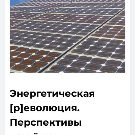
о
м
у
Энергетическая
[р]еволюция.
Перспективы