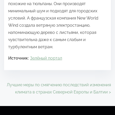
похожие на тюльпаны. Они производят
минимальный шум и подходят для городских
условий. А французская компания New World
Wind создала ветряную электростанцию,
напоминающую дерево с листьями, которая
чувствительна даже к самым слабым и
турбулентным ветрам.
Источник:
Зелёный портал
Н
Лучшие меры по смягчению последствий изменения
климата в странах Северной Европы и Балтии
>
а
в